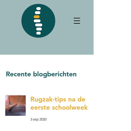
Recente blogberichten
Rugzak-tips na de
eerste schoolweek
3 sep 2020